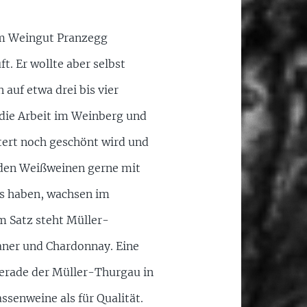
 im Weingut Pranzegg
. Er wollte aber selbst
auf etwa drei bis vier
 die Arbeit im Weinberg und
tert noch geschönt wird und
 den Weißweinen gerne mit
as haben, wachsen im
m Satz steht Müller-
aner und Chardonnay. Eine
gerade der Müller-Thurgau in
senweine als für Qualität.