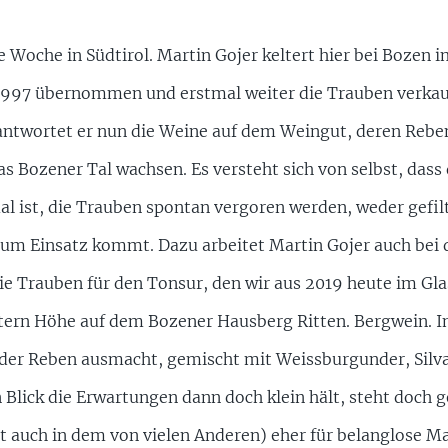
e Woche in Südtirol. Martin Gojer keltert hier bei Bozen
1997 übernommen und erstmal weiter die Trauben verkauft
ntwortet er nun die Weine auf dem Weingut, deren Reben 
s Bozener Tal wachsen. Es versteht sich von selbst, dass
al ist, die Trauben spontan vergoren werden, weder gefil
zum Einsatz kommt. Dazu arbeitet Martin Gojer auch bei
Die Trauben für den Tonsur, den wir aus 2019 heute im Gl
tern Höhe auf dem Bozener Hausberg Ritten. Bergwein. I
 der Reben ausmacht, gemischt mit Weissburgunder, Silv
 Blick die Erwartungen dann doch klein hält, steht doch 
 auch in dem von vielen Anderen) eher für belanglose Mas