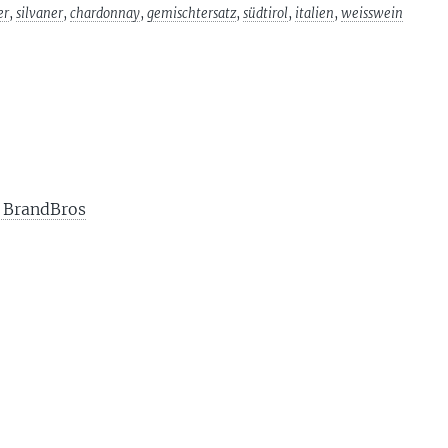
er
,
silvaner
,
chardonnay
,
gemischtersatz
,
südtirol
,
italien
,
weisswein
 BrandBros