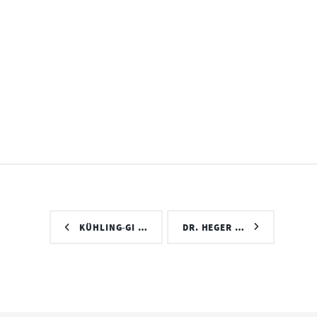
KÜHLING-GI …
DR. HEGER …