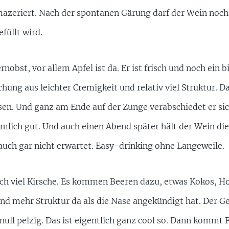
azeriert. Nach der spontanen Gärung darf der Wein noch
füllt wird.
nobst, vor allem Apfel ist da. Er ist frisch und noch ein 
hung aus leichter Cremigkeit und relativ viel Struktur. Da
sen. Und ganz am Ende auf der Zunge verabschiedet er s
ziemlich gut. Und auch einen Abend später hält der Wein di
h auch gar nicht erwartet. Easy-drinking ohne Langeweile.
ch viel Kirsche. Es kommen Beeren dazu, etwas Kokos, Ho
und mehr Struktur da als die Nase angekündigt hat. Der G
 null pelzig. Das ist eigentlich ganz cool so. Dann kommt F