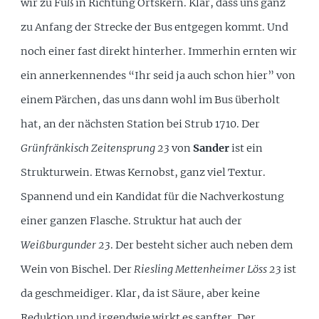
wir zu Fuß in Richtung Ortskern. Klar, dass uns ganz
zu Anfang der Strecke der Bus entgegen kommt. Und
noch einer fast direkt hinterher. Immerhin ernten wir
ein annerkennendes “Ihr seid ja auch schon hier” von
einem Pärchen, das uns dann wohl im Bus überholt
hat, an der nächsten Station bei Strub 1710. Der
Grünfränkisch Zeitensprung 23
von
Sander
ist ein
Strukturwein. Etwas Kernobst, ganz viel Textur.
Spannend und ein Kandidat für die Nachverkostung
einer ganzen Flasche. Struktur hat auch der
Weißburgunder 23
. Der besteht sicher auch neben dem
Wein von Bischel. Der
Riesling Mettenheimer Löss 23
ist
da geschmeidiger. Klar, da ist Säure, aber keine
Reduktion und irgendwie wirkt es sanfter. Der