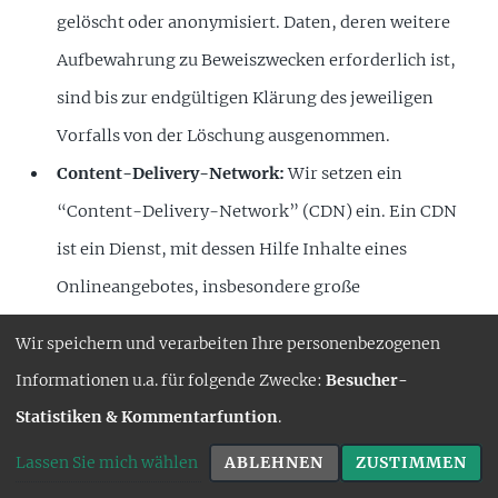
gelöscht oder anonymisiert. Daten, deren weitere
Aufbewahrung zu Beweiszwecken erforderlich ist,
sind bis zur endgültigen Klärung des jeweiligen
Vorfalls von der Löschung ausgenommen.
Content-Delivery-Network:
Wir setzen ein
“Content-Delivery-Network” (CDN) ein. Ein CDN
ist ein Dienst, mit dessen Hilfe Inhalte eines
Onlineangebotes, insbesondere große
Mediendateien, wie Grafiken oder Programm-
Wir speichern und verarbeiten Ihre personenbezogenen
Skripte, mit Hilfe regional verteilter und über das
Informationen u.a. für folgende Zwecke:
Besucher-
Internet verbundener Server schneller und
Statistiken & Kommentarfuntion
.
sicherer ausgeliefert werden können.
Lassen Sie mich wählen
ABLEHNEN
ZUSTIMMEN