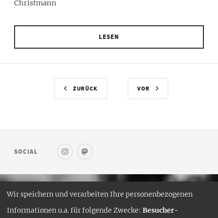
Christmann
LESEN
ZURÜCK
VOR
SOCIAL
Wir speichern und verarbeiten Ihre personenbezogenen
© SAUFWEIN
Informationen u.a. für folgende Zwecke:
Besucher-
DESIGN:
HTML5 UP