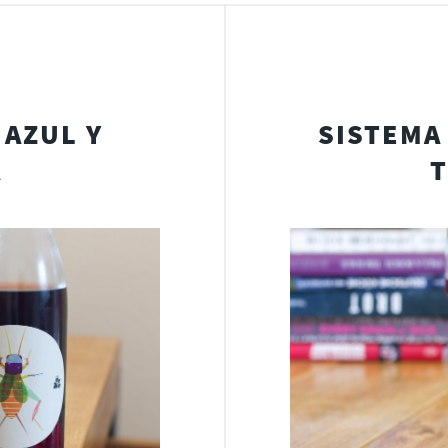
 AZUL Y
SISTEMA 
A
T